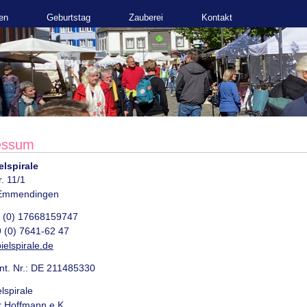
en
Geburtstag
Zauberei
Kontakt
essum
elspirale
r. 11/1
Emmendingen
9 (0) 17668159747
 (0) 7641-62 47
ielspirale.de
ent. Nr.: DE 211485330
lspirale
 Hoffmann e.K.