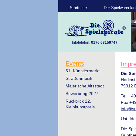
Startseite
Der Spielwarenlad
Infotelefon:
0176 68159747
Events
Impr
61. Künstlermarkt
Die Spi
Straßenmusik
Herlinst
Malerische Altsstadt
79312 
Bewerbung 2027
Tel. +4
Rückblick 22.
Fax +49
Kleinkunstpreis
info@sp
Ust. Id
Die Spie
Günther