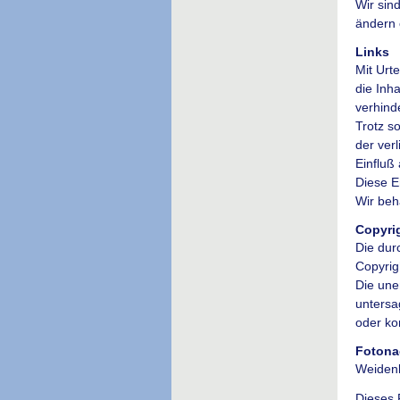
Wir sind
ändern 
Links
Mit Urt
die Inh
verhind
Trotz so
der verl
Einfluß
Diese Er
Wir beh
Copyri
Die dur
Copyrig
Die une
untersag
oder ko
Fotona
Weidenk
Dieses 