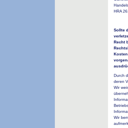
Handel
HRA 261
Sollte 
verletz
Recht 
Rechts
Kosten
vorgen
ausdrü
Durch d
deren V
Wir wei
überneh
Informa
Betrieb
Informa
Wir bem
aufmerk