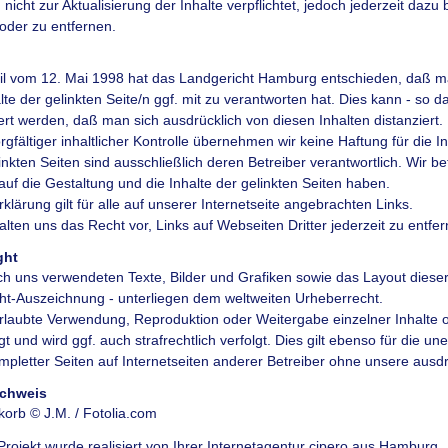
 nicht zur Aktualisierung der Inhalte verpflichtet, jedoch jederzeit dazu
oder zu entfernen.
eil vom 12. Mai 1998 hat das Landgericht Hamburg entschieden, daß m
alte der gelinkten Seite/n ggf. mit zu verantworten hat. Dies kann - so 
ert werden, daß man sich ausdrücklich von diesen Inhalten distanziert.
rgfältiger inhaltlicher Kontrolle übernehmen wir keine Haftung für die I
inkten Seiten sind ausschließlich deren Betreiber verantwortlich. Wir be
 auf die Gestaltung und die Inhalte der gelinkten Seiten haben.
klärung gilt für alle auf unserer Internetseite angebrachten Links.
alten uns das Recht vor, Links auf Webseiten Dritter jederzeit zu entfer
ght
ch uns verwendeten Texte, Bilder und Grafiken sowie das Layout dieser
ht-Auszeichnung - unterliegen dem weltweiten Urheberrecht.
rlaubte Verwendung, Reproduktion oder Weitergabe einzelner Inhalte od
t und wird ggf. auch strafrechtlich verfolgt. Dies gilt ebenso für die u
mpletter Seiten auf Internetseiten anderer Betreiber ohne unsere aus
chweis
orb © J.M. / Fotolia.com
Projekt wurde realisiert von Ihrer
Internetagentur cipero
aus Hamburg.