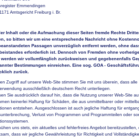
sregister Emmendingen
171 Amtsgericht Freiburg i. Br.
der Inhalt oder die Aufmachung dieser Seiten fremde Rechte Drit
en, so bitten wir um eine entsprechende Nachricht ohne Kostennot
beanstandeten Passagen unverzüglich entfernt werden, ohne dass
beistandes erforderlich ist. Dennoch von Fremden ohne vorheri
 werden wir vollumfänglich zurückweisen und gegebenenfalls Ge
annter Bestimmungen einreichen. Eine sog. GOA - Geschäftsführ
cklich zurück.
en Zugriff auf unsere Web-Site stimmen Sie mit uns überein, dass alle
erwendung ausschließlich deutschem Recht unterliegen.
sen Sie ausdrücklich darauf hin, dass die Nutzung unserer Web-Site auf
men keinerlei Haftung für Schäden, die aus unmittelbarer oder mittelba
tionen entstehen. Ausgeschlossen ist auch jegliche Haftung für entga
sunterbrechung, Verlust von Programmen und Programmteilen oder son
tionssystemen.
ühen uns stets, ein aktuelles und fehlerfreies Angebot bereitzustellen
sam, dass wir jegliche Gewährleistung für Richtigkeit und Vollständigke